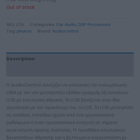
Out of stock
SKU:
LC6i
Categories:
Car Audio
,
DSP Processors
Tag:
pharos
Brand:
Audiocontrol
Description
Additional information
Η AudioControl συνεχίζει να απλοποιεί την ενσωμάτωση
OEM με τον νέο μετατροπέα εξόδου γραμμής έξι καναλιών
LC6i με εσωτερική άθροιση. Το LC6i βασίζεται στην ίδια
τεχνολογία με τον προκάτοχό του, το LC6. Το LC6i μετατρέπει
τις εισόδους επιπέδου ηχείου από ένα εργοστασιακό
ραδιόφωνο ή έναν εργοστασιακό ενισχυτή σε σήματα
προενισχυτή υψηλής ποιότητας. Η προσθήκη εσωτερικών
δυνατοτήτων άθροισης και η βελτιωμένη ενεργοποίηση με