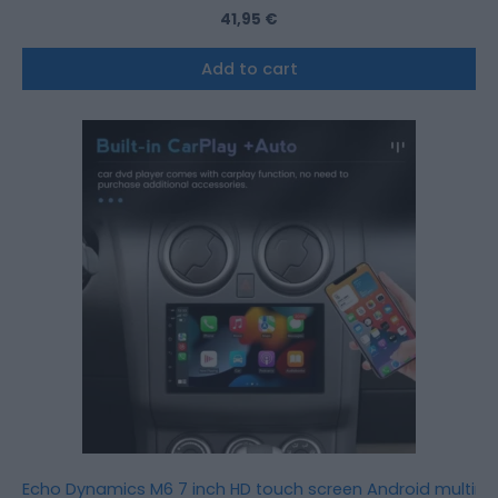
41,95
€
Add to cart
Echo Dynamics M6 7 inch HD touch screen Android multime