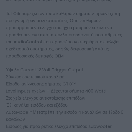
Το LC6i παρέχει τον τύπο καθαρών σημάτων προενισχυτή
που γνωρίζουν οι εγκαταστάτες. Όσοι επιθυμούν
προσαρμοσμένο έλεγχο του ήχου μπορούν εύκολα να
προσθέσουν ένα από τα πολλά crossover ή ισοσταθμιστές
του AudioControl που προσφέρουν απεριόριστη ευελιξία
σχεδιασμού συστήματος, σαφώς διαφορετική από τις
παραδοσιακές διεπαφές OEM.
Υψηλό Current 12 Volt Trigger Output
Σύνοψη εσωτερικού καναλιού
Είσοδοι ανίχνευσης σήματος GTO™
Level Inputs ηχείων – Δέχονται σήματα 400 Watt!
Στοιχεία ελέγχου αντιστοίχισης επιπέδων
Έξι κανάλια εισόδου και εξόδου
AutoMode™ Μετατρέπει την είσοδο 4 καναλιών σε έξοδο 6
καναλιών
Είσοδος για προαιρετικό έλεγχο επιπέδου subwoofer