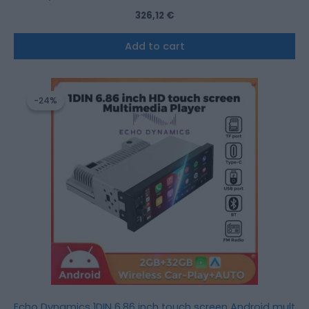
326,12
€
Add to cart
Original
Current
price
price
-24%
-24%
was:
is:
117,80 €.
89,99 €.
Echo Dynamics 1DIN 6.86 inch touch screen Android multime