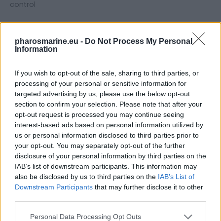
control
Remote In
12VDC Remote Out (always active when unit is on)
pharosmarine.eu -
Do Not Process My Personal
Information
general
If you wish to opt-out of the sale, sharing to third parties, or
processing of your personal or sensitive information for
Power Supply: High Headroom PWM Switching
targeted advertising by us, please use the below opt-out
Current Draw: 200mA
section to confirm your selection. Please note that after your
Recommended Fuse Rating: 1A
opt-out request is processed you may continue seeing
interest-based ads based on personal information utilized by
weights & dimensions
us or personal information disclosed to third parties prior to
your opt-out. You may separately opt-out of the further
disclosure of your personal information by third parties on the
Dimensions: 8”W x 6”D x 1.2”H
IAB’s list of downstream participants. This information may
Weight: 2.0 lbs (0.9 kg)
also be disclosed by us to third parties on the
IAB’s List of
Downstream Participants
that may further disclose it to other
in the box:
third parties.
LC6i, Speaker and Power connectors, Manual, Warranty
Personal Data Processing Opt Outs