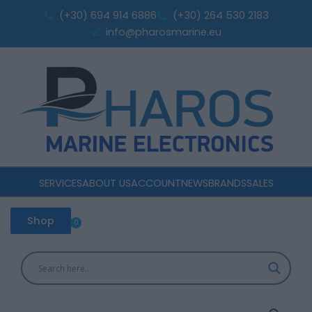
Skip
(+30) 694 914 6886
(+30) 264 530 2183
to
info@pharosmarine.eu
content
SERVICES
ABOUT US
ACCOUNT
NEWS
BRANDS
SALES
Shop
0
Cart