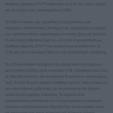
αίσθηση σήματος GTO™ καθιστούν το LC6i τον τέλειο τρόπο
για να λύσετε τους πονοκεφάλους OEM.
Το LC6i επιτρέπει την προσθήκη επεξεργαστών και
ενισχυτών aftermarket, διατηρώντας παράλληλα τη χρήση
των εργοστασιακών χειριστηρίων έντασης ήχου και τιμονιού.
Η εσωτερική άθροιση σήματος και η νέα ενεργοποίηση με
αίσθηση σήματος GTO™ του AudioControl καθιστούν το
LC6i μια τέλεια διεπαφή OEM για ένα ηχοσύστημα απόδοσης.
Το LC6i ακολουθεί τα βήματα του εξαιρετικά επιτυχημένου
μετατροπέα εξόδου οκτώ καναλιών LC8, προσφέροντας όλες
τις ίδιες δυνατότητες για συστήματα 6 καναλιών σε μειωμένη
τιμή. Το LC6i δέχεται σήματα στάθμης ηχείων, τόσο σταυρωτά
όσο και πλήρους εμβέλειας, και τα μετατρέπει σε σήματα
προενισχυτή υψηλής ποιότητας. Τα σήματα από
εργοστασιακά ραδιόφωνα με ενσωματωμένα crossovers
μπορούν να ξεπεραστούν αθροίζοντάς τα εσωτερικά, ώστε
να παρέχεται ένα σήμα προενισχυτή πλήρους εύρους.