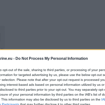
ine.eu -
Do Not Process My Personal Information
to opt-out of the sale, sharing to third parties, or processing of your per
formation for targeted advertising by us, please use the below opt-out s
r selection. Please note that after your opt-out request is processed y
eing interest-based ads based on personal information utilized by us or
disclosed to third parties prior to your opt-out. You may separately opt-
) υψηλής ισχύος μεγάλης απόδοσης σε βάθος αντανακλαστικού 
losure of your personal information by third parties on the IAB’s list of
ούς ισχύος, ενώ η μέγιστη ισχύς είναι τα 240 watt. Η τεχνολο
. This information may also be disclosed by us to third parties on the
IA
υτή επιτρέπουν τη ρύθμιση της έντασης, της συχνότητας και τη
Participants
that may further disclose it to other third parties.