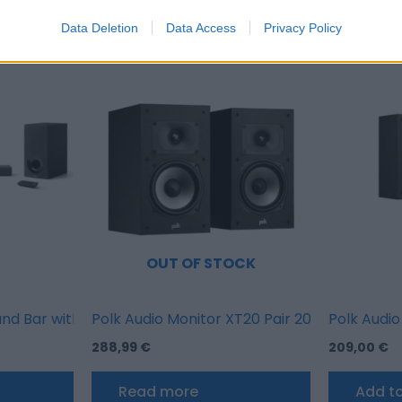
Data Deletion
Data Access
Privacy Policy
OUT OF STOCK
nd Bar with Wireless Subwoofer and Google Chromecast
Polk Audio Monitor XT20 Pair 200W 2 way
Polk Audio
288,99
€
209,00
€
Read more
Add to