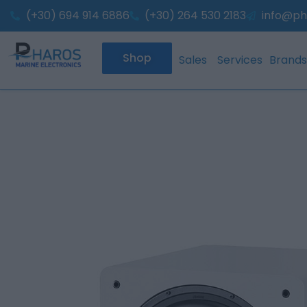
Skip
(+30) 694 914 6886
(+30) 264 530 2183
info@ph
to
content
Shop
Sales
Services
Brands