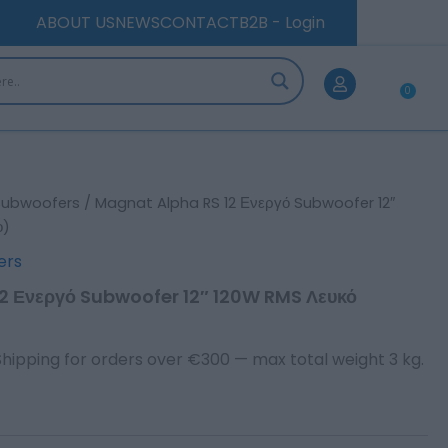
ABOUT US
NEWS
CONTACT
B2B - Login
0
Car
Subwoofers
/ Magnat Alpha RS 12 Ενεργό Subwoofer 12″
ο)
ers
2 Ενεργό Subwoofer 12″ 120W RMS Λευκό
Shipping for orders over €300 — max total weight 3 kg.