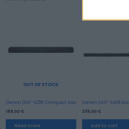
OUT OF STOCK
Denon DHT-S216 Compact Sound Bar
Denon DHT-S416 Sou
189,00
€
339,00
€
Read more
Add to cart