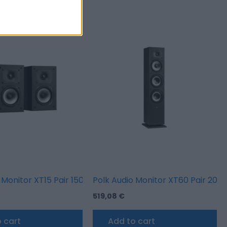
 Monitor XT15 Pair 150W 2 way
Polk Audio Monitor XT60 Pair 200
519,08
€
 cart
Add to cart