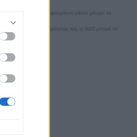
ύψος 465 mm. Η τυπική υφασμάτινη μάσκα μπορεί να
 στις μεταβλητές παραμέτρους του, το RS12 μπορεί να