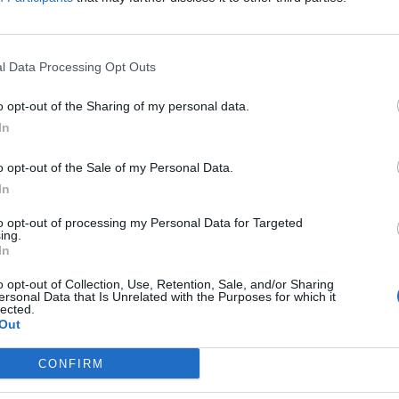
 τελείωμα ή φινίρισμα μόκα. Το RS12 έχει πλάτος 360 mm και 
ιο μπάσων.
l Data Processing Opt Outs
προσθήκη σε κάθε οικιακό κινηματογράφο ή σύστημα hi-fi. Χάρη
ιτυγχάνει πάντα τα βέλτιστα αποτελέσματα ήχου.
o opt-out of the Sharing of my personal data.
In
o opt-out of the Sale of my Personal Data.
In
to opt-out of processing my Personal Data for Targeted
ing.
In
o opt-out of Collection, Use, Retention, Sale, and/or Sharing
ς
ersonal Data that Is Unrelated with the Purposes for which it
lected.
Out
CONFIRM