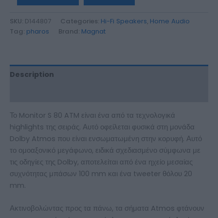
SKU:
D144807
Categories:
Hi-Fi Speakers
,
Home Audio
Tag:
pharos
Brand:
Magnat
Description
Additional information
Το Monitor S 80 ATM είναι ένα από τα τεχνολογικά
highlights της σειράς. Αυτό οφείλεται φυσικά στη μονάδα
Dolby Atmos που είναι ενσωματωμένη στην κορυφή. Αυτό
το ομοαξονικό μεγάφωνο, ειδικά σχεδιασμένο σύμφωνα με
τις οδηγίες της Dolby, αποτελείται από ένα ηχείο μεσαίας
συχνότητας μπάσων 100 mm και ένα tweeter θόλου 20
mm.
Ακτινοβολώντας προς τα πάνω, τα σήματα Atmos φτάνουν