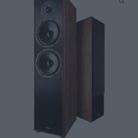
Monitor
S80
ATM
Επιδαπέδια
Ηχεία
2
x
6.5"
160W
RMS
με
Dolby
Atmos
Walnut
(Ζεύγος)
quantity