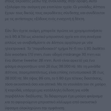
στους ακροατές μέσω της ανάκλασης στην οροφή. Αυτό
εξαλείφει την ανάγκη για επιπλέον ηχεία. Οι μονάδες Atmos
έχουν τους δικούς τους ακροδέκτες σύνδεσης και συνδέονται
με τις αντίστοιχες εξόδους ενός ενισχυτή ή δέκτη.
Εάν δεν έχετε ακόμη, μπορείτε πρώτα να χρησιμοποιήσετε
το S 80 ATM ως κλασικό μπροστινό ηχείο και στη συνέχεια
απλώς να αναβαθμίσετε σε Atmos αργότερα με νέα
ηλεκτρονικά. Το “παραδοσιακό” τμήμα hi-fi του S 80 διαθέτει
δύο woofers 170 mm, έναν οδηγό midrange 110 mm και
ένα dome tweeter 28 mm. Αυτό είναι αρκετό για ένα
φάσμα συχνοτήτων από 26 έως 38.000 Hz. Με τη μονάδα
Atmos, παρεμπιπτόντως, είναι επίσης εντυπωσιακά 26 έως
28.000 Hz. Με ύψος 86 cm, το S 80 έχει τέλειες διαστάσεις,
τόσο ακουστικά όσο και οπτικά. Με το ντουλάπι του σε μαύρο
ή καρυδιά, υπάρχει μια κατάλληλη έκδοση για κάθε
περιβάλλον διαβίωσης. Το διάφραγμα έχει μαύρο φινίρισμα
και το αφαιρούμενο μπροστινό κάλυμμα από ακουστικό
ύφασμα ολοκληρώνει την εμφάνιση.