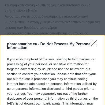
Στιβαρή κατασκευή καμπίνας χαμηλού συντονισμού με
χρήση πάνελ E1-MDF
Αποσπώμενο μπροστινό κάλυμμα με ακουστικό πανί
Θύρα Airflex με στρογγυλεμένο αντανακλαστικό άνοιγμα για
μείωση των θορύβων του ανέμου
Τροφοδοσία από καουτσούκ απόσβεσης συντονισμού
pharosmarine.eu -
Do Not Process My Personal
Χαρακτηριστικά:
Information
2 ½-way bass reflex επιδαπέδια ηχεία και ενσωματωμένη
If you wish to opt-out of the sale, sharing to third parties, or
μονάδα Dolby Atmos 2 δρόμων ομοαξονική
processing of your personal or sensitive information for
Οδηγοί: 1,1″ dome-tweeter 1 x 4,5″ ομοαξονικό ηχείο 2 x 6,5″
targeted advertising by us, please use the below opt-out
woofer-midrange
section to confirm your selection. Please note that after your
Power Handling (RMS/Max.): Κύριο ηχείο: 160/300 Watt
opt-out request is processed you may continue seeing
Ηχείο Dolby Atmos: 40/80 Watt
interest-based ads based on personal information utilized by
us or personal information disclosed to third parties prior to
Ευαισθησία (2,8V/1m): Κύριο ηχείο: 90 dB Ηχείο Dolby
your opt-out. You may separately opt-out of the further
Atmos: 87 dB
disclosure of your personal information by third parties on the
Αντίσταση: Κύριο ηχείο: 4 ohms Ηχείο Dolby Atmos: 4
IAB’s list of downstream participants. This information may