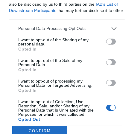
ohms
also be disclosed by us to third parties on the
IAB’s List of
Συχνότητες Crossover Κύριο ηχείο: 500 Hz, 3.000 Hz Ηχείο
Downstream Participants
that may further disclose it to other
Dolby Atmos: 7.000
third parties.
Προτεινόμενη έξοδος ενισχυτή: Κύριο ηχείο: 30 – 300 Watt
Personal Data Processing Opt Outs
Ηχείο Dolby Atmos: 15 – 80 Watt
Διαστάσεις (ΠxΥxΒ) 215 x 860 x 270 mm
I want to opt-out of the Sharing of my
Βάρος 13,4 kg
personal data.
Opted In
Διατίθεται και σε χρώματα: black, walnut
I want to opt-out of the Sale of my
Personal Data.
Opted In
I want to opt-out of processing my
Related products
Personal Data for Targeted Advertising.
Opted In
I want to opt-out of Collection, Use,
Retention, Sale, and/or Sharing of my
Personal Data that Is Unrelated with the
Purposes for which it was collected.
Opted Out
CONFIRM