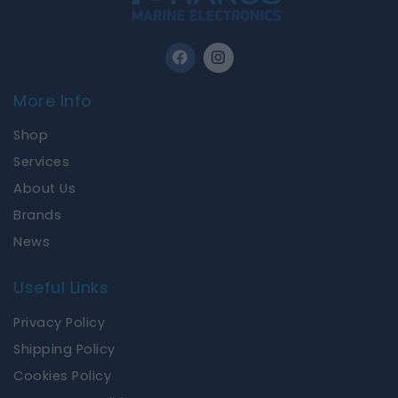
F
I
a
n
c
s
e
t
More Info
b
a
o
g
Shop
o
r
k
a
Services
m
About Us
Brands
News
Useful Links
Privacy Policy
Shipping Policy
Cookies Policy