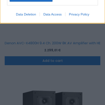
Data Deletion
Data Access
Privacy Policy
Denon AVC-X4800H 9.4 Ch. 200W 8K AV Amplifier with HEOS®
2.299,01
€
Add to cart