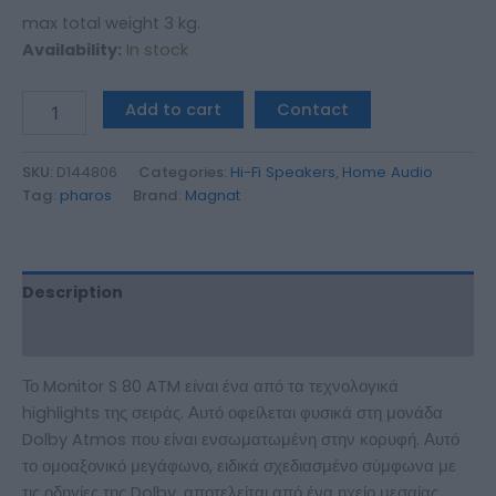
max total weight 3 kg.
Availability:
In stock
Add to cart
Contact
SKU:
D144806
Categories:
Hi-Fi Speakers
,
Home Audio
Tag:
pharos
Brand:
Magnat
Description
Additional information
Το Monitor S 80 ATM είναι ένα από τα τεχνολογικά
highlights της σειράς. Αυτό οφείλεται φυσικά στη μονάδα
Dolby Atmos που είναι ενσωματωμένη στην κορυφή. Αυτό
το ομοαξονικό μεγάφωνο, ειδικά σχεδιασμένο σύμφωνα με
τις οδηγίες της Dolby, αποτελείται από ένα ηχείο μεσαίας