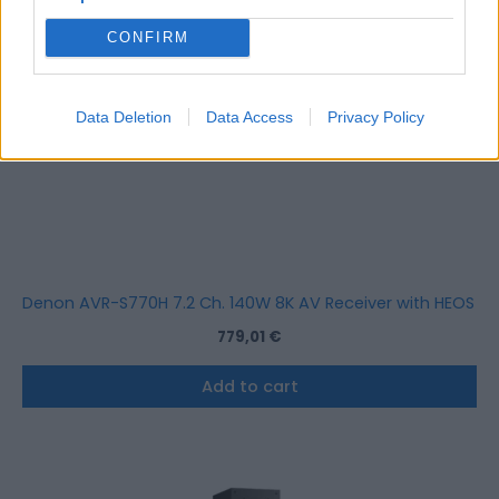
CONFIRM
Data Deletion
Data Access
Privacy Policy
Denon AVR-S770H 7.2 Ch. 140W 8K AV Receiver with HEOS Bui
779,01
€
Add to cart