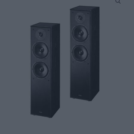
Monitor
S80
ATM
Επιδαπέδια
Ηχεία
2
x
6,5"
160W
RMS
με
Dolby
Atmos
Black
(Ζεύγος)
quantity