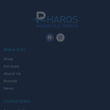
F
I
a
n
c
s
e
t
More Info
b
a
o
g
Shop
o
r
k
a
Services
m
About Us
Brands
News
Useful Links