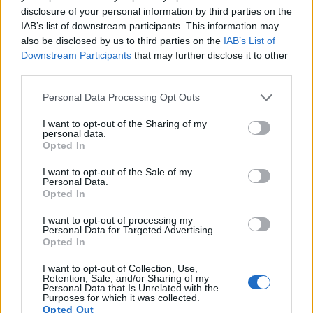
disclosure of your personal information by third parties on the
Ευαισθησία (2,8V/1m): Κύριο ηχείο: 90 dB Ηχείο Dolby
IAB’s list of downstream participants. This information may
Atmos: 87 dB
also be disclosed by us to third parties on the
IAB’s List of
Αντίσταση: Κύριο ηχείο: 4 ohms Ηχείο Dolby Atmos: 4
Downstream Participants
that may further disclose it to other
ohms
third parties.
Συχνότητες Crossover Κύριο ηχείο: 500 Hz, 3.000 Hz Ηχείο
Dolby Atmos: 7.000
Personal Data Processing Opt Outs
Προτεινόμενη έξοδος ενισχυτή: Κύριο ηχείο: 30 – 300 Watt
I want to opt-out of the Sharing of my
Ηχείο Dolby Atmos: 15 – 80 Watt
personal data.
Opted In
Διαστάσεις (ΠxΥxΒ) 215 x 860 x 270 mm
Βάρος 13,4 kg
I want to opt-out of the Sale of my
Personal Data.
Opted In
Διατίθεται και σε χρώματα: black, walnut
I want to opt-out of processing my
Personal Data for Targeted Advertising.
Opted In
Related products
I want to opt-out of Collection, Use,
Retention, Sale, and/or Sharing of my
Personal Data that Is Unrelated with the
Purposes for which it was collected.
Opted Out