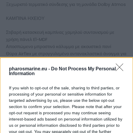
Ξεχωριστό τερματικό σύνδεσης για τη μονάδα Dolby Atmos
ΚΑΜΠΙΝΑ ΗΧΕΙΟΥ
Στιβαρή κατασκευή καμπίνας χαμηλού συντονισμού με
χρήση πάνελ E1-MDF
Αποσπώμενο μπροστινό κάλυμμα με ακουστικό πανί
Θύρα Airflex με στρογγυλεμένο αντανακλαστικό άνοιγμα για
μείωση των θορύβων του ανέμου
Τροφοδοσία από καουτσούκ απόσβεσης συντονισμού
pharosmarine.eu -
Do Not Process My Personal
Information
Χαρακτηριστικά:
If you wish to opt-out of the sale, sharing to third parties, or
processing of your personal or sensitive information for
Αρχή λειτουργίας: 2 ½-way bass reflex επιδαπέδια ηχεία και
targeted advertising by us, please use the below opt-out
ενσωματωμένη μονάδα Dolby Atmos 2 δρόμων ομοαξονική
section to confirm your selection. Please note that after your
Οδηγοί: 1,1″ dome-tweeter, 1 x 4,5″ ομοαξονικό ηχείο, 2 x
opt-out request is processed you may continue seeing
6,5″ woofer-midrange
interest-based ads based on personal information utilized by
Power Handling (RMS/Max.): Κύριο ηχείο: 160/300 Watt
us or personal information disclosed to third parties prior to
Ηχείο Dolby Atmos: 40/80 Watt
your opt-out. You may separately opt-out of the further