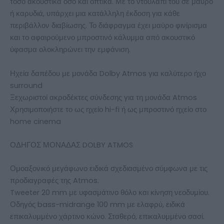
τόσο ακουστικά όσο και οπτικά. Με το ντουλάπι του σε μαύρο
ή καρυδιά, υπάρχει μια κατάλληλη έκδοση για κάθε
περιβάλλον διαβίωσης. Το διάφραγμα έχει μαύρο φινίρισμα
και το αφαιρούμενο μπροστινό κάλυμμα από ακουστικό
ύφασμα ολοκληρώνει την εμφάνιση.
Ηχεία δαπέδου με μονάδα Dolby Atmos για καλύτερο ήχο
surround
Ξεχωριστοί ακροδέκτες σύνδεσης για τη μονάδα Atmos
Χρησιμοποιήστε το ως ηχείο hi-fi ή ως μπροστινό ηχείο στο
home cinema
ΟΔΗΓΟΣ ΜΟΝΑΔΑΣ DOLBY ATMOS
Ομοαξονικό μεγάφωνο ειδικά σχεδιασμένο σύμφωνα με τις
προδιαγραφές της Atmos.
Tweeter 20 mm με υφασμάτινο θόλο και κίνηση νεοδυμίου.
Οδηγός bass-midrange 100 mm με ελαφρύ, ειδικά
επικαλυμμένο χάρτινο κώνο. Σταθερό, επικαλυμμένο σασί.