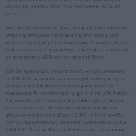
συχνότητας μπάσων 100 mm και ένα tweeter θόλου 20
mm.
Ακτινοβολώντας προς τα πάνω, τα σήματα Atmos φτάνουν
στους ακροατές μέσω της ανάκλασης στην οροφή. Αυτό
εξαλείφει την ανάγκη για επιπλέον ηχεία. Οι μονάδες Atmos
έχουν τους δικούς τους ακροδέκτες σύνδεσης και συνδέονται
με τις αντίστοιχες εξόδους ενός ενισχυτή ή δέκτη.
Εάν δεν έχετε ακόμη, μπορείτε πρώτα να χρησιμοποιήσετε
το S 80 ATM ως κλασικό μπροστινό ηχείο και στη συνέχεια
απλώς να αναβαθμίσετε σε Atmos αργότερα με νέα
ηλεκτρονικά. Το “παραδοσιακό” τμήμα hi-fi του S 80 διαθέτει
δύο woofers 170 mm, έναν οδηγό midrange 110 mm και
ένα dome tweeter 28 mm. Αυτό είναι αρκετό για ένα
φάσμα συχνοτήτων από 26 έως 38.000 Hz. Με τη μονάδα
Atmos, παρεμπιπτόντως, είναι επίσης εντυπωσιακά 26 έως
28.000 Hz. Με ύψος 86 cm, το S 80 έχει τέλειες διαστάσεις,