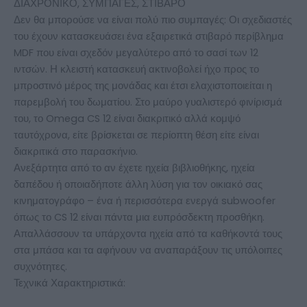
ΔΙΑΧΡΟΝΙΚΟ, ΣΥΜΠΑΓΕΣ, ΣΤΙΒΑΡΟ
Δεν θα μπορούσε να είναι πολύ πιο συμπαγές: Οι σχεδιαστές
του έχουν κατασκευάσει ένα εξαιρετικά στιβαρό περίβλημα
MDF που είναι σχεδόν μεγαλύτερο από το σασί των 12
ιντσών. Η κλειστή κατασκευή ακτινοβολεί ήχο προς το
μπροστινό μέρος της μονάδας και έτσι ελαχιστοποιείται η
παρεμβολή του δωματίου. Στο μαύρο γυαλιστερό φινίρισμά
του, το Omega CS 12 είναι διακριτικό αλλά κομψό
ταυτόχρονα, είτε βρίσκεται σε περίοπτη θέση είτε είναι
διακριτικά στο παρασκήνιο.
Ανεξάρτητα από το αν έχετε ηχεία βιβλιοθήκης, ηχεία
δαπέδου ή οποιαδήποτε άλλη λύση για τον οικιακό σας
κινηματογράφο – ένα ή περισσότερα ενεργά subwoofer
όπως το CS 12 είναι πάντα μια ευπρόσδεκτη προσθήκη.
Απαλλάσσουν τα υπάρχοντα ηχεία από τα καθήκοντά τους
στα μπάσα και τα αφήνουν να αναπαράξουν τις υπόλοιπες
συχνότητες.
Τεχνικά Χαρακτηριστικά: