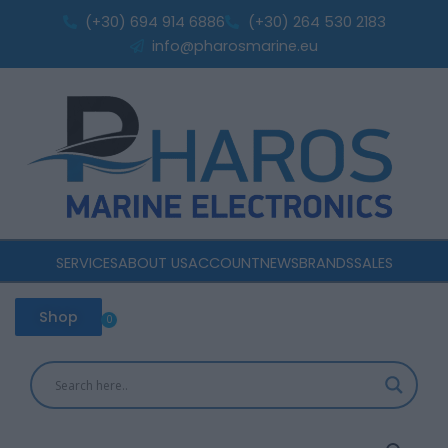
Skip
(+30) 694 914 6886
(+30) 264 530 2183
to
info@pharosmarine.eu
content
SERVICES
ABOUT US
ACCOUNT
NEWS
BRANDS
SALES
Shop
0
Cart