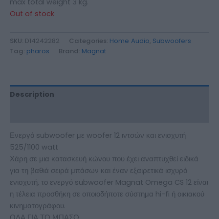
max total weight 3 kg.
Out of stock
SKU:
D14242282
Categories:
Home Audio
,
Subwoofers
Tag:
pharos
Brand:
Magnat
Description
Additional information
Ενεργό subwoofer με woofer 12 ιντσών και ενισχυτή
525/1100 watt
Χάρη σε μια κατασκευή κώνου που έχει αναπτυχθεί ειδικά
για τη βαθιά σειρά μπάσων και έναν εξαιρετικά ισχυρό
ενισχυτή, το ενεργό subwoofer Magnat Omega CS 12 είναι
η τέλεια προσθήκη σε οποιοδήποτε σύστημα hi-fi ή οικιακού
κινηματογράφου.
ΟΛΑ ΓΙΑ ΤΟ ΜΠΑΣΟ