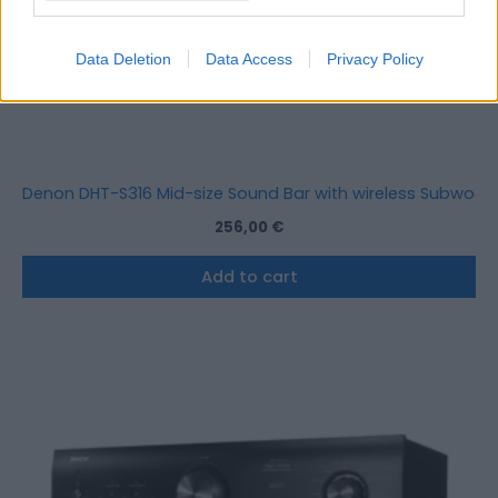
Data Deletion
Data Access
Privacy Policy
Denon DHT-S316 Mid-size Sound Bar with wireless Subwoof
256,00
€
Add to cart