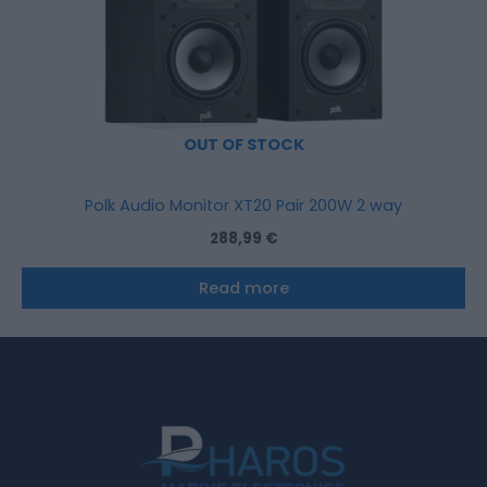
OUT OF STOCK
Polk Audio Monitor XT20 Pair 200W 2 way
288,99
€
Read more