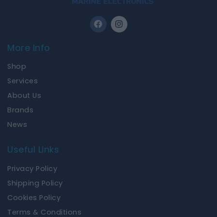
F
I
a
n
c
s
e
t
More Info
b
a
o
g
Shop
o
r
k
a
Services
m
About Us
Brands
News
Useful Links
Privacy Policy
Shipping Policy
Cookies Policy
Terms & Conditions