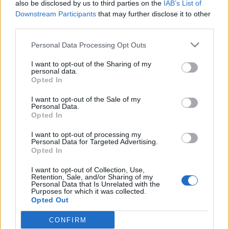
also be disclosed by us to third parties on the
IAB’s List of
Downstream Participants
that may further disclose it to other
third parties.
Personal Data Processing Opt Outs
I want to opt-out of the Sharing of my
personal data.
Opted In
Denon AVR-X2800H 7.2 Ch. 150W 8K AV Receiver with HEOS Bu
I want to opt-out of the Sale of my
979,00
€
Personal Data.
Opted In
Add to cart
I want to opt-out of processing my
Personal Data for Targeted Advertising.
Opted In
I want to opt-out of Collection, Use,
Retention, Sale, and/or Sharing of my
Personal Data that Is Unrelated with the
Purposes for which it was collected.
Opted Out
CONFIRM