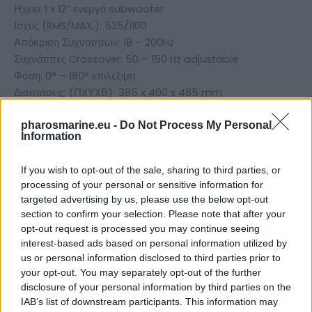
Ηχείο: 1 x 12” ενεργό subwoofer
Ισχύς (RMS/MAX.): 525/1100
Απόκριση Συχνοτήτων: 18 – 200Hz
Συχνότητες Crossover: 50 – 150 Hz adjustable
Φάση: 0° – 180° επιλέξιμη
Διαστάσεις: (ΠXΥXΒ) 385 x 400 x 465 mm
Σύνδεση: Stereo low level inputs (RCA connections)
Βάρος: 24 kg
pharosmarine.eu -
Do Not Process My Personal
Information
If you wish to opt-out of the sale, sharing to third parties, or
Related products
processing of your personal or sensitive information for
targeted advertising by us, please use the below opt-out
section to confirm your selection. Please note that after your
opt-out request is processed you may continue seeing
interest-based ads based on personal information utilized by
us or personal information disclosed to third parties prior to
your opt-out. You may separately opt-out of the further
disclosure of your personal information by third parties on the
IAB’s list of downstream participants. This information may