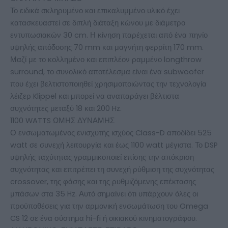
Το ειδικά σκληρυμένο και επικαλυμμένο υλικό έχει
κατασκευαστεί σε διπλή διάταξη κώνου με διάμετρο
εντυπωσιακών 30 cm. Η κίνηση παρέχεται από ένα πηνίο
υψηλής απόδοσης 70 mm και μαγνήτη φερρίτη 170 mm.
Μαζί με το κολλημένο και επιπλέον ραμμένο longthrow
surround, το συνολικό αποτέλεσμα είναι ένα subwoofer
που έχει βελτιστοποιηθεί χρησιμοποιώντας την τεχνολογία
λέιζερ Klippel και μπορεί να αναπαράγει βέλτιστα
συχνότητες μεταξύ 18 και 200 ​​Hz.
1100 WATTS ΩΜΗΣ ΔΥΝΑΜΗΣ
Ο ενσωματωμένος ενισχυτής ισχύος Class-D αποδίδει 525
watt σε συνεχή λειτουργία και έως 1100 watt μέγιστα. Το DSP
υψηλής ταχύτητας γραμμικοποιεί επίσης την απόκριση
συχνότητας και επιτρέπει τη συνεχή ρύθμιση της συχνότητας
crossover, της φάσης και της ρυθμιζόμενης επέκτασης
μπάσων στα 35 Hz. Αυτό σημαίνει ότι υπάρχουν όλες οι
προϋποθέσεις για την αρμονική ενσωμάτωση του Omega
CS 12 σε ένα σύστημα hi-fi ή οικιακού κινηματογράφου.