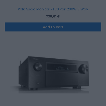
Polk Audio Monitor XT70 Pair 200W 3 Way
738,01
€
Add to cart