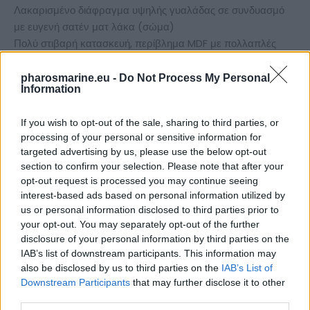
Λακαρισμένο διάφραγμα υψηλής γυαλάδας σε συνδυασμό
με ευγενή σατέν ματ λάκα (σώμα)
Πολύ στιβαρή κατασκευή, περίβλημα MDF με πολλαπλές
βάσεις σε διαχρονικό-μοντέρνο σχέδιο
Αφαιρούμενο προστατευτικό κάλυμμα με βέλτιστη μετάδοση
pharosmarine.eu -
Do Not Process My Personal
Information
ήχου και κρυφές μαγνήτες
Περιλαμβάνονται πόδια αποσύνδεσης σιλικόνης
If you wish to opt-out of the sale, sharing to third parties, or
processing of your personal or sensitive information for
Χαρακτηριστικά:
targeted advertising by us, please use the below opt-out
section to confirm your selection. Please note that after your
3 way bass reflex
opt-out request is processed you may continue seeing
Ηχεία: 2 x 6.5″ woofer-midrange 1.2″ dome-tweeter 0.75″
interest-based ads based on personal information utilized by
super-tweeter
us or personal information disclosed to third parties prior to
Ισχύς (RMS/MAX.): 120 / 190 Watts
your opt-out. You may separately opt-out of the further
disclosure of your personal information by third parties on the
Ευαισθησία (2.8V/1M): 91 dB
IAB’s list of downstream participants. This information may
Αντίσταση: 4 – 8 Ohms
also be disclosed by us to third parties on the
IAB’s List of
Απόκριση Συχνοτήτων: 31 – 54000 Hz
Downstream Participants
that may further disclose it to other
Συχνότητες Crossover: 2700 Hz/17000 Hz
third parties.
Συνιστώμενη Ισχύς Ενισχυτή: > 20 watts