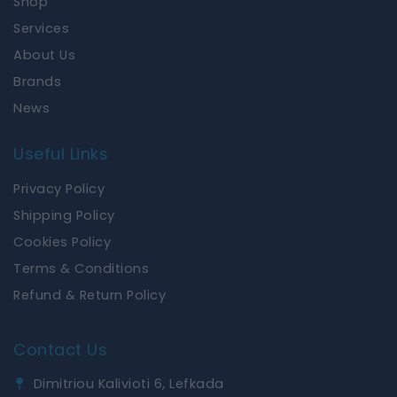
Shop
o
r
k
a
Services
m
About Us
Brands
News
Useful Links
Privacy Policy
Shipping Policy
Cookies Policy
Terms & Conditions
Refund & Return Policy
Contact Us
Dimitriou Kalivioti 6, Lefkada