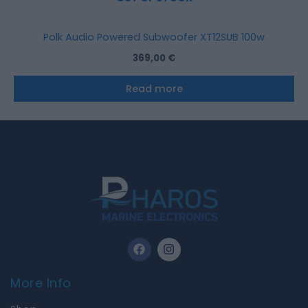
Polk Audio Powered Subwoofer XT12SUB 100w
369,00
€
Read more
F
I
a
n
c
s
e
t
More Info
b
a
o
g