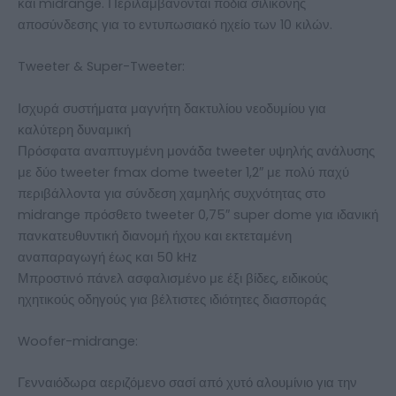
και midrange. Περιλαμβάνονται πόδια σιλικόνης
αποσύνδεσης για το εντυπωσιακό ηχείο των 10 κιλών.
Tweeter & Super-Tweeter:
Ισχυρά συστήματα μαγνήτη δακτυλίου νεοδυμίου για
καλύτερη δυναμική
Πρόσφατα αναπτυγμένη μονάδα tweeter υψηλής ανάλυσης
με δύο tweeter fmax dome tweeter 1,2″ με πολύ παχύ
περιβάλλοντα για σύνδεση χαμηλής συχνότητας στο
midrange πρόσθετο tweeter 0,75″ super dome για ιδανική
πανκατευθυντική διανομή ήχου και εκτεταμένη
αναπαραγωγή έως και 50 kHz
Μπροστινό πάνελ ασφαλισμένο με έξι βίδες, ειδικούς
ηχητικούς οδηγούς για βέλτιστες ιδιότητες διασποράς
Woofer-midrange:
Γενναιόδωρα αεριζόμενο σασί από χυτό αλουμίνιο για την