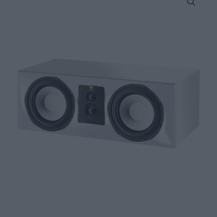
Signature
Center
Pro
Κεντρικό
Ηχείο
2
x
6.5"
3
Δρόμων
με
Bass
Reflex
Λευκό
(Τεμάχιο)
quantity