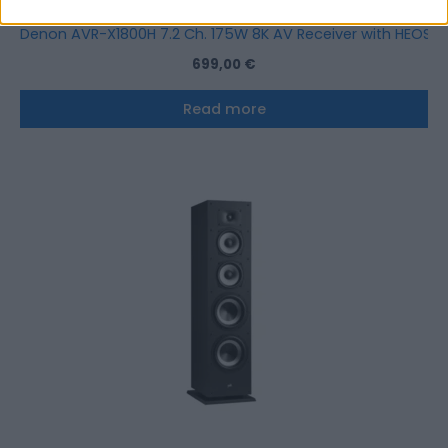
Denon AVR-X1800H 7.2 Ch. 175W 8K AV Receiver with HEOS® B
699,00
€
Read more