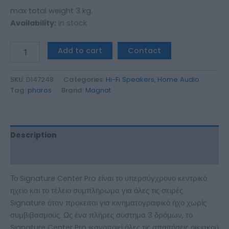
max total weight 3 kg.
Availability:
In stock
Add to cart
Contact
SKU:
D147248
Categories:
Hi-Fi Speakers
,
Home Audio
Tag:
pharos
Brand:
Magnat
Description
Additional information
Το Signature Center Pro είναι το υπερσύγχρονο κεντρικό
ηχείο και το τέλειο συμπλήρωμα για όλες τις σειρές
Signature όταν πρόκειται για κινηματογραφικό ήχο χωρίς
συμβιβασμούς. Ως ένα πλήρες σύστημα 3 δρόμων, το
Signature Center Pro ικανοποιεί όλες τις απαιτήσεις οικιακού