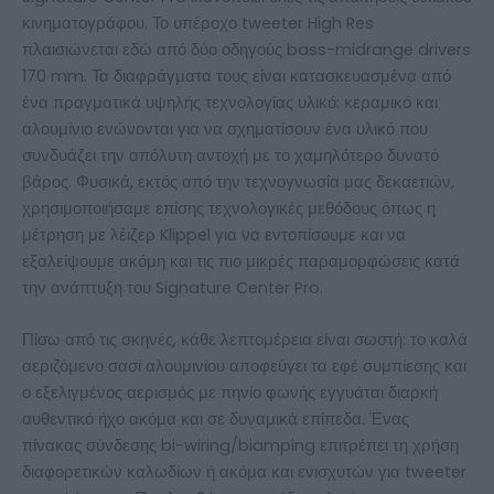
κινηματογράφου. Το υπέροχο tweeter High Res
πλαισιώνεται εδώ από δύο οδηγούς bass-midrange drivers
170 mm. Τα διαφράγματα τους είναι κατασκευασμένα από
ένα πραγματικά υψηλής τεχνολογίας υλικό: κεραμικό και
αλουμίνιο ενώνονται για να σχηματίσουν ένα υλικό που
συνδυάζει την απόλυτη αντοχή με το χαμηλότερο δυνατό
βάρος. Φυσικά, εκτός από την τεχνογνωσία μας δεκαετιών,
χρησιμοποιήσαμε επίσης τεχνολογικές μεθόδους όπως η
μέτρηση με λέιζερ Klippel για να εντοπίσουμε και να
εξαλείψουμε ακόμη και τις πιο μικρές παραμορφώσεις κατά
την ανάπτυξη του Signature Center Pro.
Πίσω από τις σκηνές, κάθε λεπτομέρεια είναι σωστή: το καλά
αεριζόμενο σασί αλουμινίου αποφεύγει τα εφέ συμπίεσης και
ο εξελιγμένος αερισμός με πηνίο φωνής εγγυάται διαρκή
αυθεντικό ήχο ακόμα και σε δυναμικά επίπεδα. Ένας
πίνακας σύνδεσης bi-wiring/biamping επιτρέπει τη χρήση
διαφορετικών καλωδίων ή ακόμα και ενισχυτών για tweeter