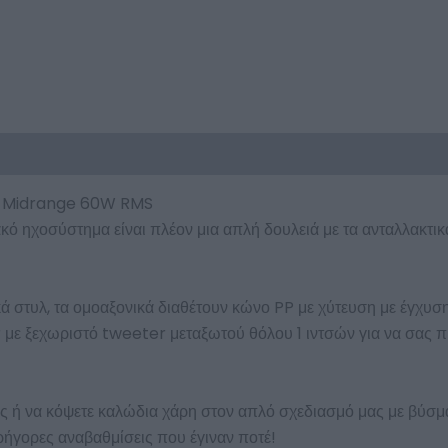
″ Midrange 60W RMS
ό ηχοσύστημα είναι πλέον μια απλή δουλειά με τα ανταλλακτικ
ά στυλ, τα ομοαξονικά διαθέτουν κώνο PP με χύτευση με έγχυσ
με ξεχωριστό tweeter μεταξωτού θόλου 1 ιντσών για να σας π
ς ή να κόψετε καλώδια χάρη στον απλό σχεδιασμό μας με βύσμα κ
ρήγορες αναβαθμίσεις που έγιναν ποτέ!