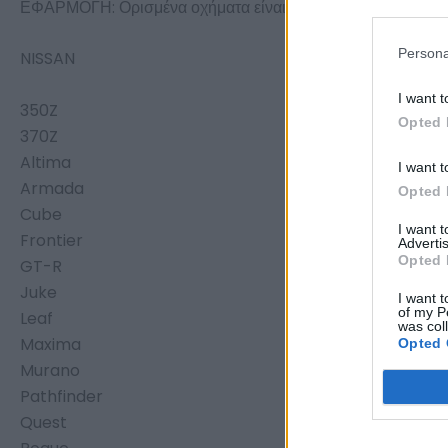
ΕΦΑΡΜΟΓΗ: Ορισμένα οχήματα είναι εξοπλισμένα με σύστ
Persona
NISSAN
I want t
350Z
Opted 
370Z
Altima
I want t
Armada
Opted 
Cube
I want 
Frontier
Advertis
Opted 
GT-R
Juke
I want t
of my P
Leaf
was col
Maxima
Opted 
Murano
Pathfinder
Quest