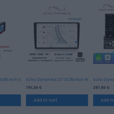
€.
ultimedia player Universal 12/256G
.86 inch touch screen Linux multimedia player with wire
Echo Dynamics D7 10.36 inch HD touch scree
781,20
€
297,60
€
Add to cart
Add to