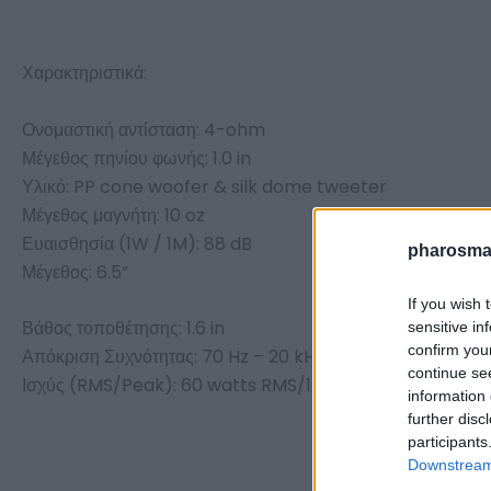
Χαρακτηριστικά:
Ονομαστική αντίσταση: 4-ohm
Μέγεθος πηνίου φωνής: 1.0 in
Υλικό: PP cone woofer & silk dome tweeter
Μέγεθος μαγνήτη: 10 oz
Ευαισθησία (1W / 1M): 88 dB
pharosmar
Μέγεθος: 6.5”
If you wish 
Βάθος τοποθέτησης: 1.6 in
sensitive in
confirm you
Απόκριση Συχνότητας: 70 Hz – 20 kHz
continue se
Ισχύς (RMS/Peak): 60 watts RMS/120 watts peak
information 
further disc
participants
Downstream 