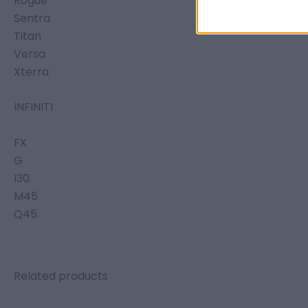
Rogue
Sentra
Titan
Versa
Xterra
INFINITI
FX
G
I30
M45
Q45
Related products
Original
Current
Original
Curre