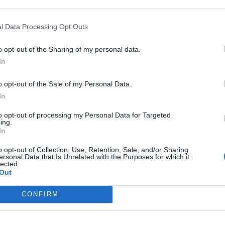
ημα εξαρτημάτων OEM, χρησιμοποιήστε το OE65C-NS για
l Data Processing Opt Outs
o opt-out of the Sharing of my personal data.
In
o opt-out of the Sale of my Personal Data.
In
to opt-out of processing my Personal Data for Targeted
ing.
In
o opt-out of Collection, Use, Retention, Sale, and/or Sharing
ersonal Data that Is Unrelated with the Purposes for which it
lected.
Out
CONFIRM