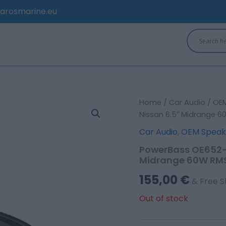
arosmarine.eu
Home
/
Car Audio
/
OEM
Nissan 6.5″ Midrange 6
Car Audio
,
OEM Speak
PowerBass OE652-N
Midrange 60W RMS
155,00
€
& Free S
Out of stock