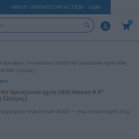
ABOUT US
NEWS
CONTACT
B2B - Login
0
Cart
 Speakers
/ PowerBass OE652-NS Ομοαξονικά ηχεία OEM
0W RMS (Ζεύγος)
ers
S Ομοαξονικά ηχεία OEM Nissan 6.5″
 (Ζεύγος)
hipping for orders over €300 — max total weight 3 kg.