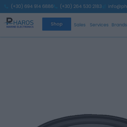
Skip
(+30) 694 914 6886
(+30) 264 530 2183
info@ph
to
content
Shop
Sales
Services
Brands