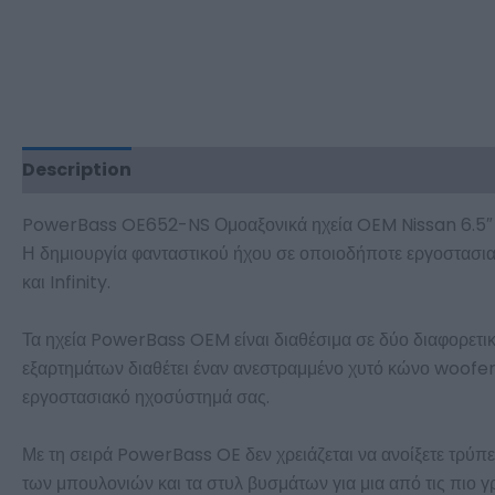
Description
Additional information
PowerBass OE652-NS Ομοαξονικά ηχεία OEM Nissan 6.5
Η δημιουργία φανταστικού ήχου σε οποιοδήποτε εργοστασιακ
και Infinity.
Τα ηχεία PowerBass OEM είναι διαθέσιμα σε δύο διαφορετικ
εξαρτημάτων διαθέτει έναν ανεστραμμένο χυτό κώνο woofer 
εργοστασιακό ηχοσύστημά σας.
Με τη σειρά PowerBass OE δεν χρειάζεται να ανοίξετε τρύπε
των μπουλονιών και τα στυλ βυσμάτων για μια από τις πιο γ