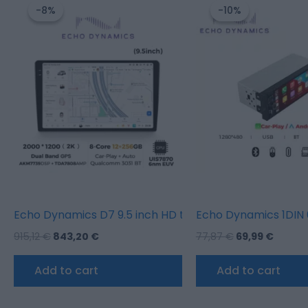
price
price
price
price
-8%
-8%
-10%
-10%
was:
is:
was:
is:
915,12 €.
843,20 €.
77,87 €.
69,99 
Echo Dynamics D7 9.5 inch HD touch screen Android m
Echo Dynamics 1DIN 6
915,12
€
843,20
€
77,87
€
69,99
€
Add to cart
Add to cart