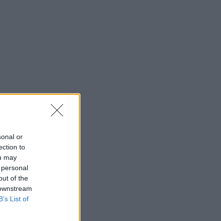
sonal or
ection to
ou may
 personal
out of the
 downstream
B’s List of